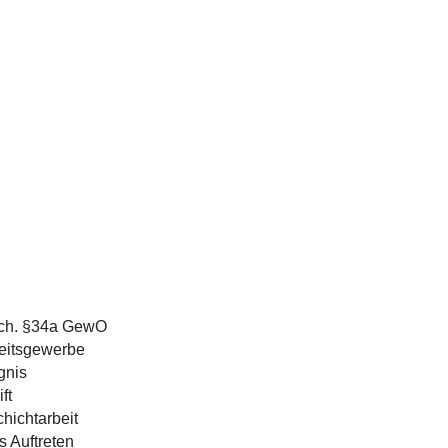
ach. §34a GewO
heitsgewerbe
gnis
ft
chichtarbeit
s Auftreten