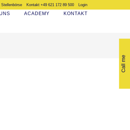
Stellenbörse
Kontakt +49 621 172 89 500
Login
 UNS
ACADEMY
KONTAKT
Call me