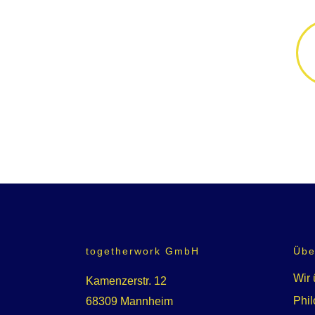
togetherwork GmbH
Übe
Wir 
Kamenzerstr. 12
Phil
68309 Mannheim